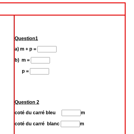
Question1
a) m + p =
b) m =
p =
Question 2
coté du carré bleu
m
coté du carré blanc
m