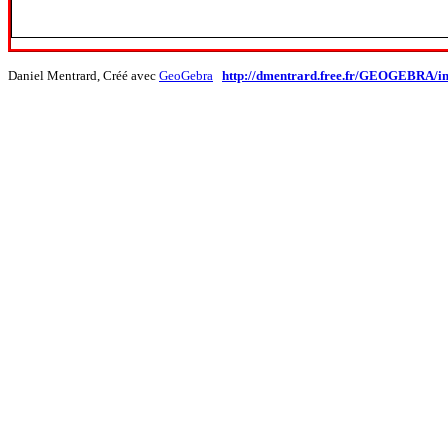
Daniel Mentrard, Créé avec
GeoGebra
http://dmentrard.free.fr/GEOGEBRA/i