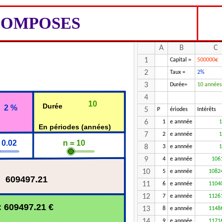
COMPOSES
9999
A
B
C
1
Capital =
500000€
2
Taux =
2%
3
Durée=
10 années
4
5
P
ériodes
Intérêts
6
1
e annnée
1
7
2
e annnée
1
8
3
e annnée
1
9
4
e annnée
106
10
5
e annnée
1082
11
6
e annnée
1104
12
7
e annnée
1126
13
8
e annnée
1148
14
9
e annnée
1171