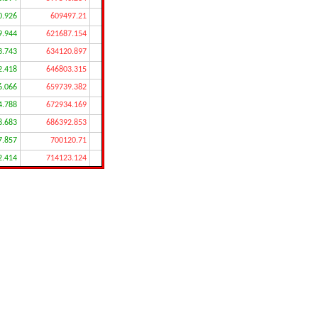
0.926
609497.21
9.944
621687.154
3.743
634120.897
2.418
646803.315
6.066
659739.382
4.788
672934.169
8.683
686392.853
7.857
700120.71
2.414
714123.124
2.462
728405.586
8.112
742973.698
9.474
757833.172
6.663
772989.835
9.797
788449.632
8.993
804218.625
4.372
820302.997
06.06
836709.057