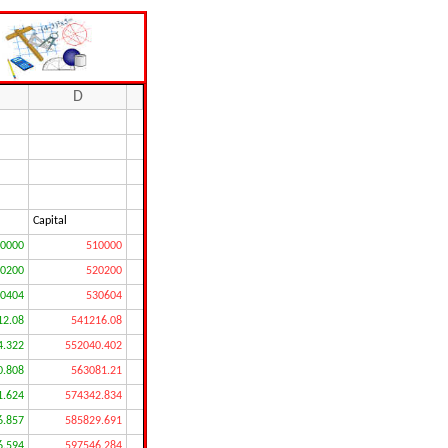
D
9999
E
F
G
H
I
Capital
0000
510000
0200
520200
0404
530604
12.08
541216.08
4.322
552040.402
0.808
563081.21
1.624
574342.834
6.857
585829.691
6.594
597546.284