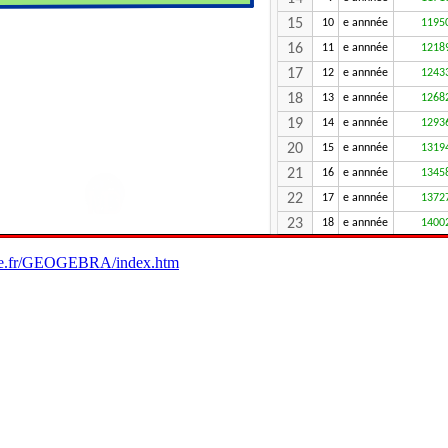
15
10
e annnée
1195
16
11
e annnée
1218
17
12
e annnée
1243
18
13
e annnée
1268
19
14
e annnée
1293
20
15
e annnée
1319
21
16
e annnée
1345
22
17
e annnée
1372
23
18
e annnée
1400
24
19
e annnée
1428
free.fr/GEOGEBRA/index.htm
25
20
e annnée
1456
26
21
e annnée
1485
27
22
e annnée
1515
28
23
e annnée
1545
29
24
e annnée
1576
30
25
e annnée
1608
31
26
e annnée
164